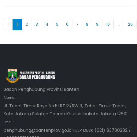
‹
1
2
3
4
5
6
7
8
9
10
...
26
Badan Penghubung Provinsi Banten
Alamat :
Jl. Tebet Timur Raya No.51 RT.13/RW.9, Tebet Timur Tebet,
Kota Jakarta Selatan Daerah Khusus Ibukota Jakarta 12810
Email :
penghubung@bantenprov.go.id HELP DESK (021) 83700282 /