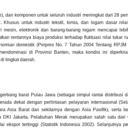
e), dan komponen untuk seluruh industri meningkat dari 28 pe
husus untuk industri tekstil, kimia, dan logam dasar nilai
i mesin, elektronik dan barang-barang logam mencapai lebi
an rentannya biaya produksi terhadap fluktuasi nilai tukar r
konomian domestik (Perpres No. 7 Tahun 2004 Tentang RPJM
mendominasi di Provinsi Banten, maka kondisi ini diperkira
di tingkat daerah.
gerbang barat Pulau Jawa (sebagai simpul rantai distribusi d
rada dekat dengan perlintasan pelayaran internasional (Se
 Asia Barat dan sekitarnya dengan Asia Pasifik), serta b
u DKI Jakarta. Pelabuhan Merak merupakan salah satu dari
 ekspor tertinggi (Statistik Indonesia 2002). Selanjutnya p