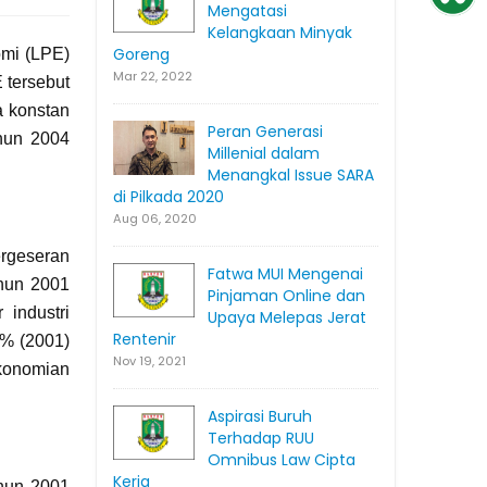
Mengatasi
Kelangkaan Minyak
Goreng
omi (LPE)
Mar 22, 2022
 tersebut
a konstan
Peran Generasi
ahun 2004
Millenial dalam
Menangkal Issue SARA
di Pilkada 2020
Aug 06, 2020
ergeseran
Fatwa MUI Mengenai
ahun 2001
Pinjaman Online dan
industri
Upaya Melepas Jerat
Rentenir
7% (2001)
Nov 19, 2021
ekonomian
Aspirasi Buruh
Terhadap RUU
Omnibus Law Cipta
Kerja
ahun 2001