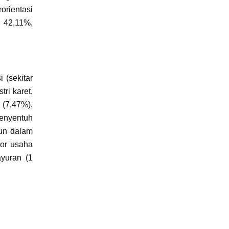
orientasi
 42,11%,
 (sekitar
ri karet,
l (7,47%).
enyentuh
mun dalam
tor usaha
ayuran (1