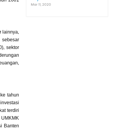
Mar 11, 2020
 lainnya,
g sebesar
), sektor
nderungan
keuangan,
 ke tahun
investasi
t terdiri
si UMKMK
si Banten