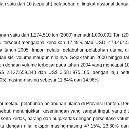
ah satu dari 10 (sepuluh) pelabuhan di tingkat nasional deng
n yaitu dari 1.274.510 ton (2000) menjadi 1.000.092 Ton (20
ktu tersebut mengalami kenaikan 17,49% atau USD. 478.464.
 tahun 2005. Impor melalui pelabuhan-pelabuhan utama di 
dari sisi volume maupun nilainya. Sejak tahun 2000 hingga t
 Ton dengan volume terbesar pada tahun 2004 yang mencapai 1
US$ 2.127.659.343 dan US$ 3.581.975.185, dengan laju per
-2005) masing-masing sebesar 11,84% dan 14,96%.
por melalui pelabuhan-pelabuhan utama di Provinsi Banten. Be
rsebut, menunjukkan kesenjangan yang sangat tinggi, yang di
 serta kertas, barang dari pulp/kertas dengan persentase volu
ta dengan nilai ekspor masing-masing 47,15%, 23,30% dan