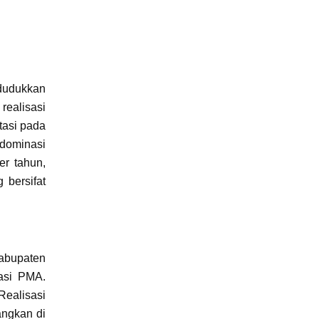
dudukkan
realisasi
tasi pada
ndominasi
er tahun,
 bersifat
Kabupaten
asi PMA.
Realisasi
angkan di