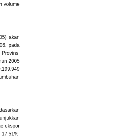
an volume
05), akan
506. pada
Provinsi
ahun 2005
0.199.949
tumbuhan
rdasarkan
tunjukkan
me ekspor
 17,51%.