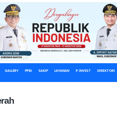
BERANDA
PEREKONOMIAN DAERAH
Perekonomian Daerah
P. INVEST
GALLERY
PPID
SAKIP
LAYANAN
P. INVEST
DIREKTORI
erah