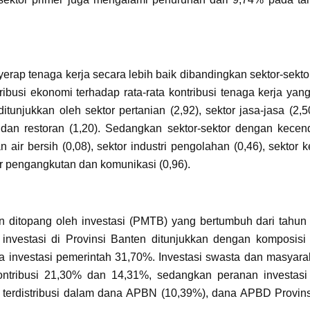
p tenaga kerja secara lebih baik dibandingkan sektor-sektor
ribusi ekonomi terhadap rata-rata kontribusi tenaga kerja yan
tunjukkan oleh sektor pertanian (2,92), sektor jasa-jasa (2,50
 dan restoran (1,20). Sedangkan sektor-sektor dengan kece
n air bersih (0,08), sektor industri pengolahan (0,46), sektor 
or pengangkutan dan komunikasi (0,96).
n ditopang oleh investasi (PMTB) yang bertumbuh dari tahun
 investasi di Provinsi Banten ditunjukkan dengan komposisi 
investasi pemerintah 31,70%. Investasi swasta dan masyaraka
ntribusi 21,30% dan 14,31%, sedangkan peranan investa
 terdistribusi dalam dana APBN (10,39%), dana APBD Provin