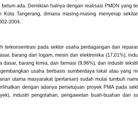
 belum ada. Demikian halnya dengan realisasi PMDN yang ter
 Kota Tangerang, dimana masing-masing menyerap sekitar
002-2004.
ih terkonsentrasi pada sektor usaha perdagangan dan reparasi
sar, barang dari logam, mesin dan elektronika (17,01%), indust
ia dasar, barang kimia, dan farmasi (9,96%), dan industri teksti
gembangkan usaha berbasis sumberdaya lokal atau yang m
arian utama masyarakat (pertanian) sudah mulai tumbuh na
diperlihatkan dengan adanya persetujuan proyek PMA pada sek
royek), industri pengolahan, pengawetan buah-buahan dan s