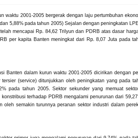
un waktu 2001-2005 bergerak dengan laju pertumbuhan ekon
1 dan 5,88% pada tahun 2005) Sejalan dengan peningkatan LPE
telah mencapai Rp. 84,62 Trilyun dan PDRB atas dasar harg
RB per kapita Banten meningkat dari Rp. 8,07 Juta pada t
si Banten dalam kurun waktu 2001-2005 dicirikan dengan p
 tersier (service) ditunjukkan oleh peningkatan yang pada t
% pada tahun 2005. Sektor sekunder yang memuat sektor 
kan konstribusi terhadap PDRB mengalami penurunan dari 59,2
n oleh semakin turunnya peranan sektor industri dalam per
sektor primer juga mengalami penurunan dari 9,74% pada t