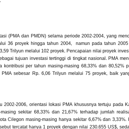
.
estasi (PMA dan PMDN) selama periode 2002-2004, yang men
elalui 36 proyek hingga tahun 2004, namun pada tahun 2005 
3,59 Trilyun melalui 102 proyek. Pencapaian nilai proyek inves
agai tujuan investasi tertinggi di tingkat nasional. PMA me
ata kontribusi per tahun masing-masing 68,33% dan 80,52% p
i PMA sebesar Rp. 6,06 Trilyun melalui 75 proyek, baik yang
tu 2002-2006, orientasi lokasi PMA khususnya tertuju pada 
masing sekitar 68,33% dan 21,67% terhadap jumlah realis
ta Cilegon masing-masing hanya sekitar 6,67% dan 3,33%. 
ebut tercatat hanya 1 proyek dengan nilai 230.655 US$, sed