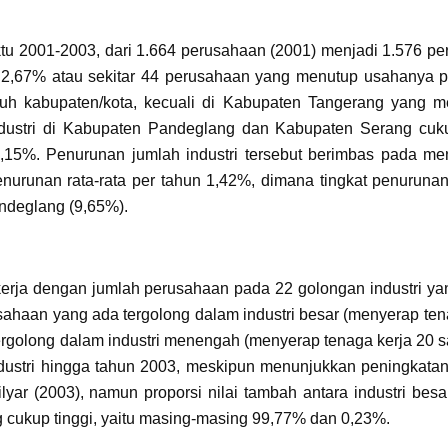
ktu 2001-2003, dari 1.664 perusahaan (2001) menjadi 1.576 p
n 2,67% atau sekitar 44 perusahaan yang menutup usahanya p
luruh kabupaten/kota, kecuali di Kabupaten Tangerang yang 
dustri di Kabupaten Pandeglang dan Kabupaten Serang cuku
15%. Penurunan jumlah industri tersebut berimbas pada me
nurunan rata-rata per tahun 1,42%, dimana tingkat penurunan 
andeglang (9,65%).
erja dengan jumlah perusahaan pada 22 golongan industri ya
ahaan yang ada tergolong dalam industri besar (menyerap ten
tergolong dalam industri menengah (menyerap tenaga kerja 20 
ndustri hingga tahun 2003, meskipun menunjukkan peningkatan
lyar (2003), namun proporsi nilai tambah antara industri bes
cukup tinggi, yaitu masing-masing 99,77% dan 0,23%.