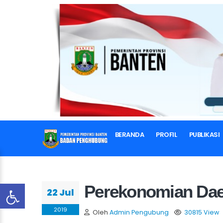
BERANDA
PROFIL
PUBLIKASI
Perekonomian Da
22 Jul
2019
Oleh
Admin Pengubung
30815 View