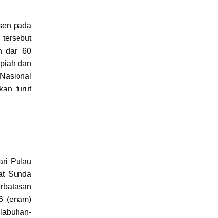
rsen pada
 tersebut
h dari 60
upiah dan
 Nasional
kan turut
ari Pulau
lat Sunda
erbatasan
 6 (enam)
elabuhan-