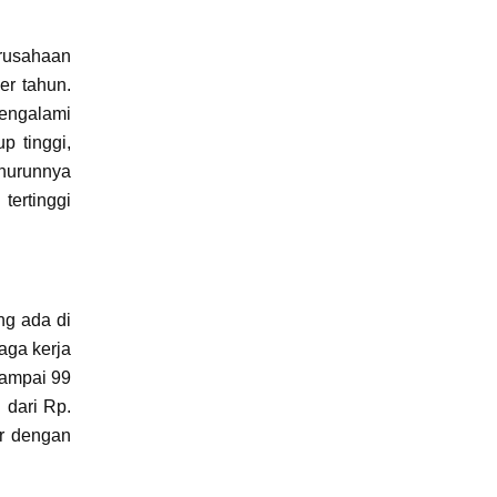
erusahaan
er tahun.
mengalami
p tinggi,
nurunnya
tertinggi
ng ada di
aga kerja
sampai 99
 dari Rp.
ar dengan