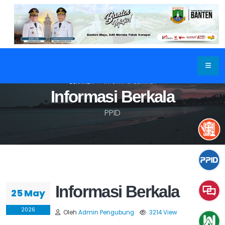
BERANDA
INFORMASI BERKALA
Informasi Berkala
PPID
Informasi Berkala
25 May
2026
Oleh
Admin Pengubung
3214 View