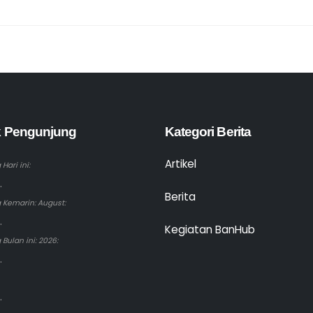
ik Pengunjung
Kategori Berita
Artikel
Hari ini:
.
Berita
 Kemarin: August:
.
Kegiatan BanHub
Bulan ini: 2026:
.
.