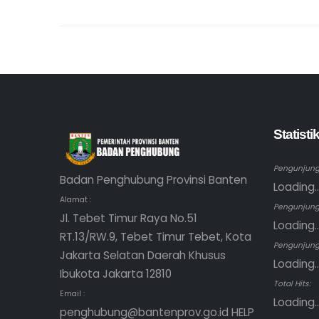
Statist
Pengunjung 
Badan Penghubung Provinsi Banten
Loading..
Alamat :
Pengunjung
Jl. Tebet Timur Raya No.51
Loading..
RT.13/RW.9, Tebet Timur Tebet, Kota
Pengunjung 
Jakarta Selatan Daerah Khusus
Loading..
Ibukota Jakarta 12810
Total Hits:
Email :
Loading..
penghubung@bantenprov.go.id HELP