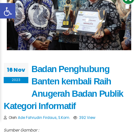
Badan Penghubung
16 Nov
Banten kembali Raih
2023
Anugerah Badan Publik
Kategori Informatif
Oleh
Ade Fahrudin Firdaus, S.Kom.
392 View
Sumber Gambar :