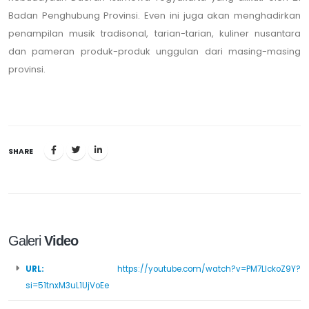
Badan Penghubung Provinsi. Even ini juga akan menghadirkan
penampilan musik tradisonal, tarian-tarian, kuliner nusantara
dan pameran produk-produk unggulan dari masing-masing
provinsi.
SHARE
Galeri
Video
URL:
https://youtube.com/watch?v=PM7LlckoZ9Y?
si=51tnxM3uL1UjVoEe