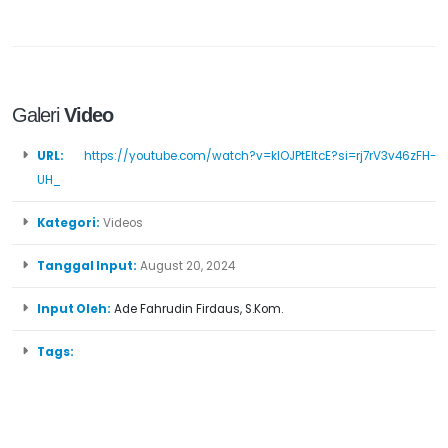
Galeri
Video
URL:
https://youtube.com/watch?v=klOJPtEItcE?si=rj7rV3v46zFH-
UH_
Kategori:
Videos
Tanggal Input:
August 20, 2024
Input Oleh:
Ade Fahrudin Firdaus, S.Kom.
Tags: