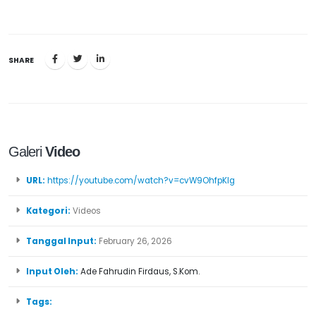
SHARE
Galeri
Video
URL:
https://youtube.com/watch?v=cvW9OhfpKIg
Kategori:
Videos
Tanggal Input:
February 26, 2026
Input Oleh:
Ade Fahrudin Firdaus, S.Kom.
Tags: